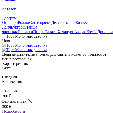
—
Каталог
—
Десерты
Онигири
Роллы
Сеты
Горячее
Детское меню
Бизнес-
Ланч
Бургеры
Лапша
японская
Напитки
Пицца
Салаты
Хачапури
Акции
Комбо
Дополни
—
Торт Молочная девочка
Новинка
Цена действительна только для сайта и может отличаться от
цен в ресторанах
Характеристики
Вкус
—
Сладкий
Количество
—
1 порция
300
₽
Варианты цен
300
₽
Подробности