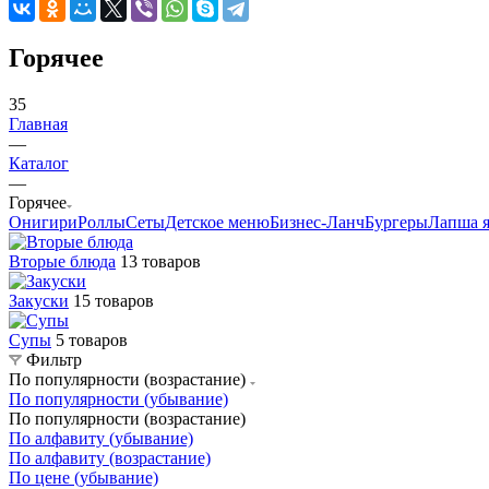
Горячее
35
Главная
—
Каталог
—
Горячее
Онигири
Роллы
Сеты
Детское меню
Бизнес-Ланч
Бургеры
Лапша я
Вторые блюда
13 товаров
Закуски
15 товаров
Супы
5 товаров
Фильтр
По популярности (возрастание)
По популярности (убывание)
По популярности (возрастание)
По алфавиту (убывание)
По алфавиту (возрастание)
По цене (убывание)