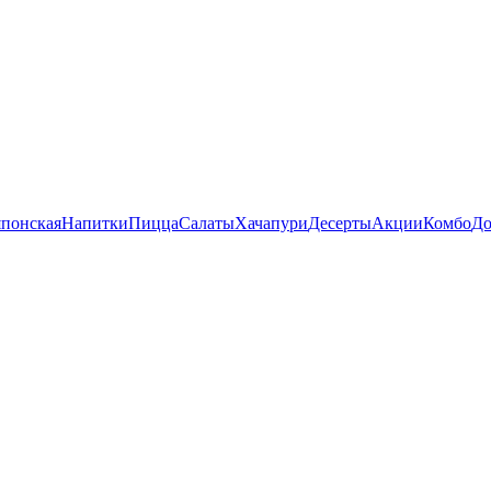
понская
Напитки
Пицца
Салаты
Хачапури
Десерты
Акции
Комбо
До