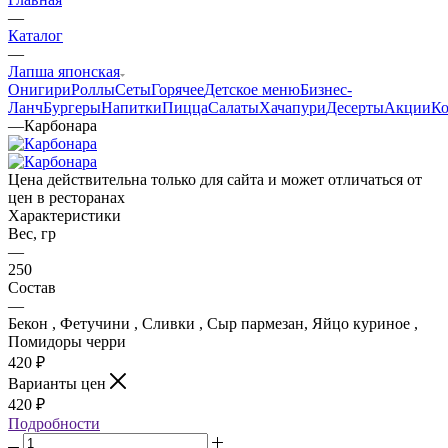
—
Каталог
—
Лапша японская
Онигири
Роллы
Сеты
Горячее
Детское меню
Бизнес-
Ланч
Бургеры
Напитки
Пицца
Салаты
Хачапури
Десерты
Акции
К
—
Карбонара
Цена действительна только для сайта и может отличаться от
цен в ресторанах
Характеристики
Вес, гр
—
250
Состав
—
Бекон , Фетучини , Сливки , Сыр пармезан, Яйцо куриное ,
Помидоры черри
420
₽
Варианты цен
420
₽
Подробности