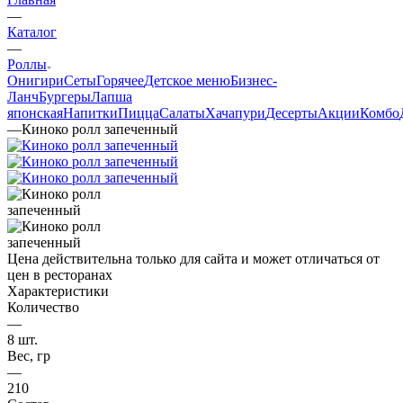
—
Каталог
—
Роллы
Онигири
Сеты
Горячее
Детское меню
Бизнес-
Ланч
Бургеры
Лапша
японская
Напитки
Пицца
Салаты
Хачапури
Десерты
Акции
Комбо
—
Киноко ролл запеченный
Цена действительна только для сайта и может отличаться от
цен в ресторанах
Характеристики
Количество
—
8 шт.
Вес, гр
—
210