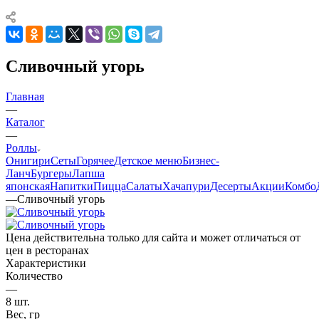
Сливочный угорь
Главная
—
Каталог
—
Роллы
Онигири
Сеты
Горячее
Детское меню
Бизнес-
Ланч
Бургеры
Лапша
японская
Напитки
Пицца
Салаты
Хачапури
Десерты
Акции
Комбо
—
Сливочный угорь
Цена действительна только для сайта и может отличаться от
цен в ресторанах
Характеристики
Количество
—
8 шт.
Вес, гр