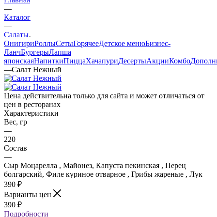
—
Каталог
—
Салаты
Онигири
Роллы
Сеты
Горячее
Детское меню
Бизнес-
Ланч
Бургеры
Лапша
японская
Напитки
Пицца
Хачапури
Десерты
Акции
Комбо
Дополн
—
Салат Нежный
Цена действительна только для сайта и может отличаться от
цен в ресторанах
Характеристики
Вес, гр
—
220
Состав
—
Сыр Моцарелла , Майонез, Капуста пекинская , Перец
болгарский, Филе куриное отварное , Грибы жареные , Лук
390
₽
Варианты цен
390
₽
Подробности