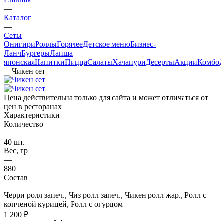
—
Каталог
—
Сеты
Онигири
Роллы
Горячее
Детское меню
Бизнес-
Ланч
Бургеры
Лапша
японская
Напитки
Пицца
Салаты
Хачапури
Десерты
Акции
Комбо
—
Чикен сет
Цена действительна только для сайта и может отличаться от
цен в ресторанах
Характеристики
Количество
—
40 шт.
Вес, гр
—
880
Состав
—
Черри ролл запеч., Чиз ролл запеч., Чикен ролл жар., Ролл с
копченой курицей, Ролл с огурцом
1 200
₽