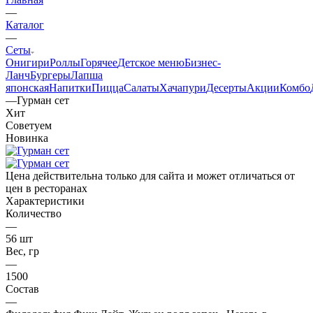
—
Каталог
—
Сеты
Онигири
Роллы
Горячее
Детское меню
Бизнес-
Ланч
Бургеры
Лапша
японская
Напитки
Пицца
Салаты
Хачапури
Десерты
Акции
Комбо
—
Гурман сет
Хит
Советуем
Новинка
Цена действительна только для сайта и может отличаться от
цен в ресторанах
Характеристики
Количество
—
56 шт
Вес, гр
—
1500
Состав
—